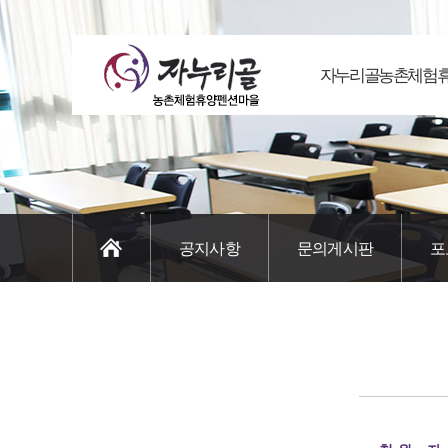
자누리골농촌체험
공지사항
문의게시판
포