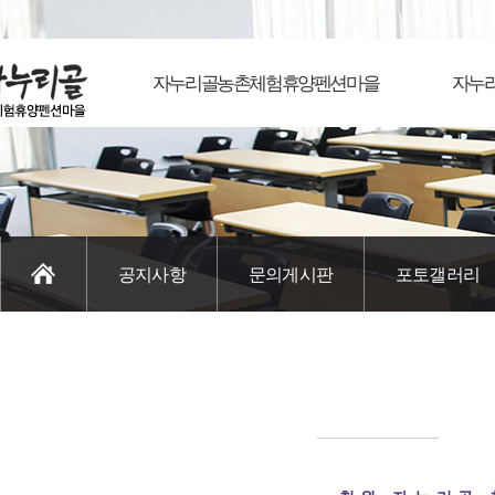
자누리골농촌체험휴양펜션마을
자누
공지사항
문의게시판
포토갤러리