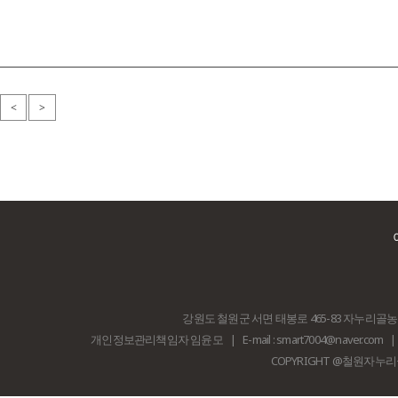
<
>
강원도 철원군 서면 태봉로 465-83 자누리
개인정보관리책임자 임윤모
|
E-mail : smart7004@naver.com
|
COPYRIGHT @철원자누리골