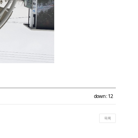
down :
12
목록