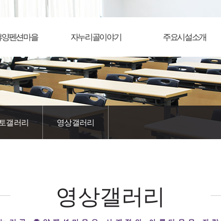
휴양펜션마을
자누리골이야기
주요시설소개
토갤러리
영상갤러리
영상갤러리