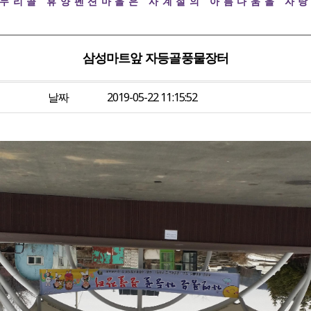
자누리골 휴양펜션마을은 사계절의 아름다움을 자랑
삼성마트앞 자등골풍물장터
날짜
2019-05-22 11:15:52