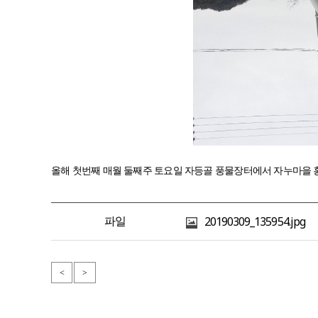
올해 첫번째 매월 둘째주 토요일 자등골 풍물장터에서 자누마을 홍보.
파일
20190309_135954.jpg
<
>