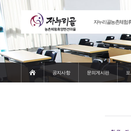
자누리골농촌체험
공지사항
문의게시판
포