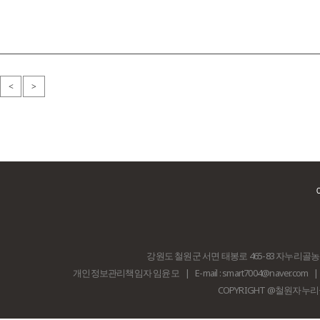
<
>
강원도 철원군 서면 태봉로 465-83 자누리
개인정보관리책임자 임윤모
|
E-mail : smart7004@naver.com
|
COPYRIGHT @철원자누리골