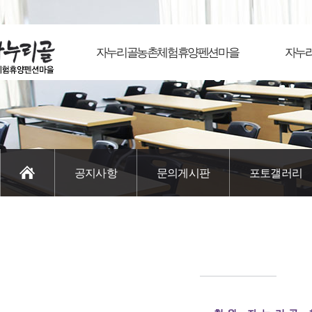
자누리골농촌체험휴양펜션마을
자누
공지사항
문의게시판
포토갤러리