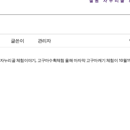
철원 자누리골
글쓴이
관리자
자누리골 체험이야기, 고구마수확체험 올해 마자막 고구마캐기 체험이 10월1