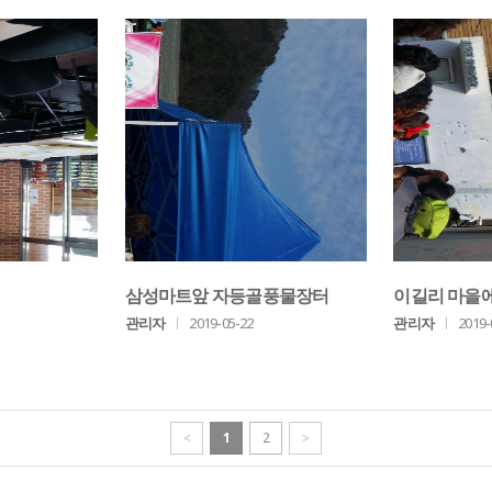
삼성마트앞 자등골풍물장터
이길리 마을에
관리자
ㅣ
2019-05-22
관리자
ㅣ
2019-
<
1
2
>