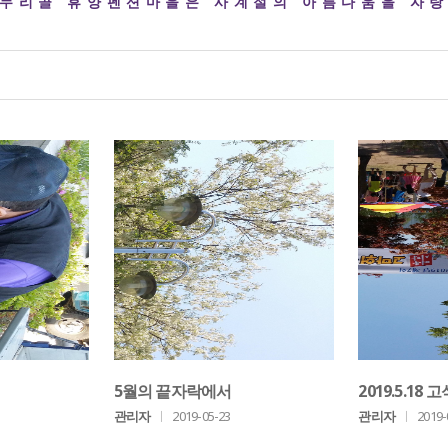
자누리골 휴양펜션마을은 사계절의 아름다움을 자랑
5월의 끝자락에서
2019.5.18
워시장 놀이터"
관리자
ㅣ
2019-05-23
관리자
ㅣ
2019-