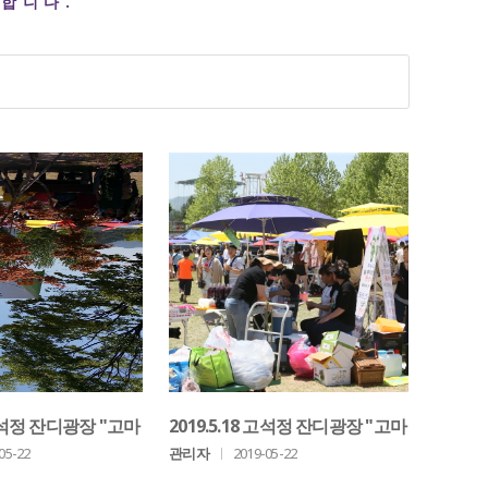
합니다.
 고석정 잔디광장 "고마
2019.5.18 고석정 잔디광장 "고마
..
워시장 놀이터"..
05-22
관리자
ㅣ
2019-05-22