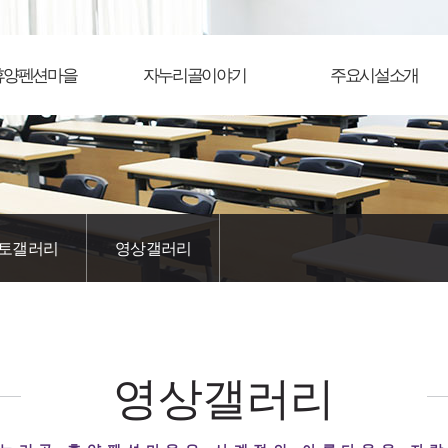
휴양펜션마을
자누리골이야기
주요시설소개
토갤러리
영상갤러리
영상갤러리