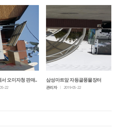
서 오미자청 판매..
삼성마트앞 자등골풍물장터
05-22
관리자
ㅣ
2019-05-22