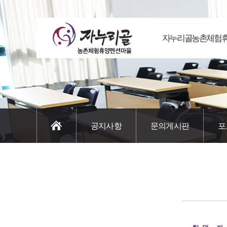
자누리골농촌체험
공지사항
문의게시판
포